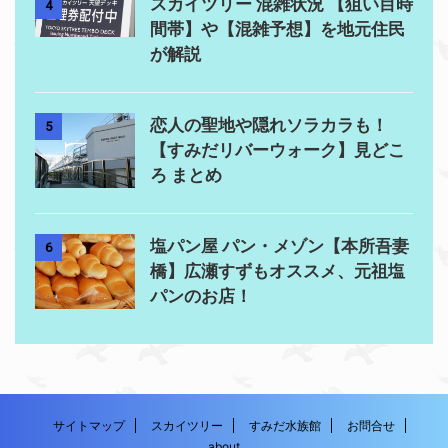
スカイツリー 混雑状況 【狙い目時
4
間帯】や【混雑予想】を地元住民
が解説
恋人の聖地や隠れソラカラも！
5
【すみだリバーウォーク】見どこ
ろ まとめ
塩パン屋 パン・メゾン【本所吾妻
6
橋】広瀬すずもオススメ、元祖塩
パンのお店！
サイトマップ
スカイツリー
すみだ水族館
お問合せ
about