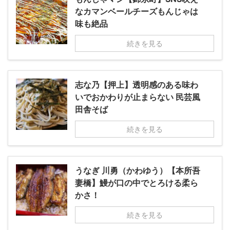
なカマンベールチーズもんじゃは
味も絶品
続きを見る
志な乃【押上】透明感のある味わ
いでおかわりが止まらない 民芸風
田舎そば
続きを見る
うなぎ 川勇（かわゆう）【本所吾
妻橋】鰻が口の中でとろける柔ら
かさ！
続きを見る