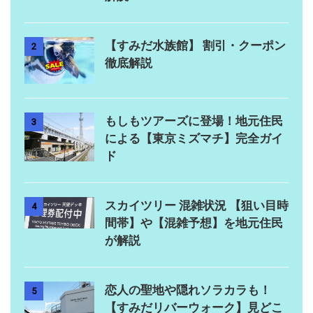
【すみだ水族館】 割引・クーポン
2
徹底解説
もしもツアーズに登場！地元住民
3
による【東京ミズマチ】完全ガイ
ド
スカイツリー 混雑状況 【狙い目時
4
間帯】や【混雑予想】を地元住民
が解説
恋人の聖地や隠れソラカラも！
5
【すみだリバーウォーク】見どこ