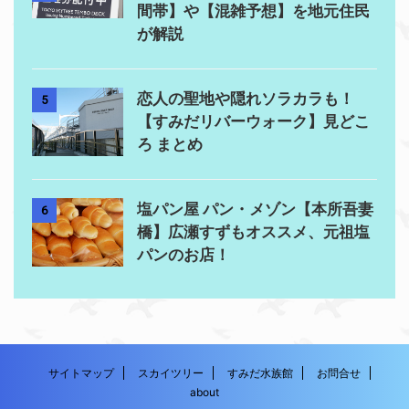
間帯】や【混雑予想】を地元住民
が解説
恋人の聖地や隠れソラカラも！
5
【すみだリバーウォーク】見どこ
ろ まとめ
塩パン屋 パン・メゾン【本所吾妻
6
橋】広瀬すずもオススメ、元祖塩
パンのお店！
サイトマップ
スカイツリー
すみだ水族館
お問合せ
about