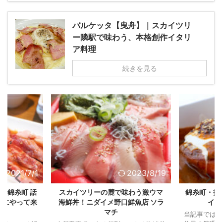
バルケッタ【曳舟】｜スカイツリ
ー隣駅で味わう、本格創作イタリ
ア料理
続きを見る
2023/8/19
2020/9/12
味わう激ウマ
錦糸町・押上 周辺 オススメ店のテ
くら寿司 
鮮魚店 ソラ
イクアウトメニュー
内装に射的
当記事ではスカイツリー麓（ふもと）