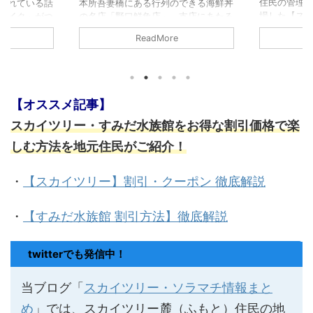
住民の管理人が、自粛要請を受けて登
できる海鮮丼
当記事では
場した【スカイツリー・錦糸町周辺
支店にあたる
浅草」の体
名店のテイクアウトメニュー】をご紹
がスカイツリ
トをお届け
ReadMore
介。普段は行列や予約必至の地元の名
「ニダイメ野
メニューの
店のテイクアウトメニューを食べて、
ポン情報、実
浅草限定の
家でも”美味しく”過ごしましょう！
ど、スカイツ
加方法や景
ます！
らポン」の当
【オススメ記事】
スカイツリー・すみだ水族館をお得な割引価格で楽
しむ方法を地元住民がご紹介！
・
【スカイツリー】割引・クーポン 徹底解説
・
【すみだ水族館 割引方法】徹底解説
twitterでも発信中！
当ブログ「
スカイツリー・ソラマチ情報まと
め
」では、スカイツリー麓（ふもと）住民の地