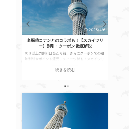
025/4/6
2025/4/6
徹底解説
名探偵コナンとのコラボも！【スカイツリ
【すみ
ー】割引・クーポン 徹底解説
行くなら
当日の
ポン情
10％以上の割引は当たり前、さらにクーポンでの追
知らな
「すみだ
加割引やポイント還元、スイーツ付も！スカイツリ
報】を
ー麓（ふもと）住民が当日でも利用可能な【スカイ
水族館
続きを読む
ツリー 割引・クーポン情報】を徹底解説。お得なチ
ケットの選び方やスカイツリーチケットでさらに得
する方法も紹介します！