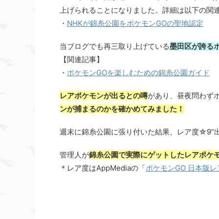
上げられることになりました。詳細は以下の関
・
NHKが錦糸公園をポケモンGOの聖地認定
当ブログでも再三取り上げている
墨田区が誇る
【関連記事】
・
ポケモンGOを楽しむための錦糸公園ガイド
レアポケモンが出るとの噂
があり、昼夜問わず
ンが捕まるのかを確かめてみました！
週末に錦糸公園に張り付いた結果、レア度☆9”出
管理人が
錦糸公園で実際にゲットしたレアポケ
＊レア度はAppMediaの「
ポケモンGO 日本版