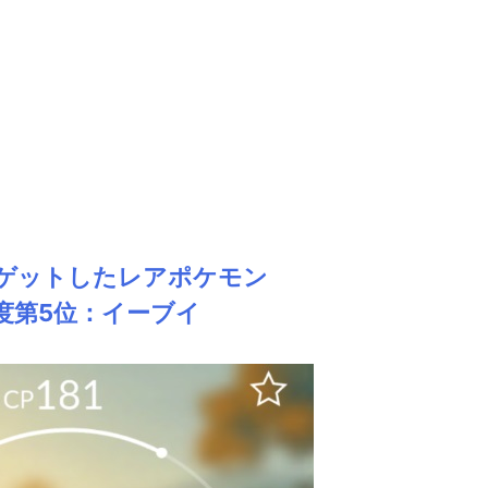
2
【すみだ水族館】 割引・クーポン 
当日の申し込みでもOK！すみだ水族館に
知らないと損【すみだ水族館の割引・クー
報】を徹底解説。地元住民だからこそ知る
水族館を満喫するための豆知識」も発信
続きを読む
ゲットしたレアポケモン
度第5位：イーブイ