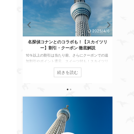
5/4/6
2025/4/6
底解説
名探偵コナンとのコラボも！【スカイツリ
【すみだ
ー】割引・クーポン 徹底解説
なら
当日の申し
ン情
10％以上の割引は当たり前、さらにクーポンでの追
知らないと
すみだ
加割引やポイント還元、スイーツ付も！スカイツリ
報】を徹底
ー麓（ふもと）住民が当日でも利用可能な【スカイ
水族館を満
続きを読む
ツリー 割引・クーポン情報】を徹底解説。お得なチ
ケットの選び方やスカイツリーチケットでさらに得
する方法も紹介します！