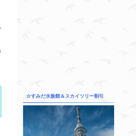
テ
き
☆すみだ水族館＆スカイツリー割引