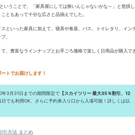
みということで、「家具屋にしては狭いんじゃないかな～」と危惧し
うこともあって十分な広さと品揃えでした。
イスといった家具に加えて、寝具や食器、バス、トイレタリ、イン
ップ。
くて、
豊富なラインナップとお手ごろ価格で楽しく日用品が購入で
ポートでお届けします！
0年3月31日までの期間限定で
【スカイツリー 最大35％割引、12
当日でも利用OK、さらに予約券入り口から入場可能！詳しくは以
 割引方法 まとめ