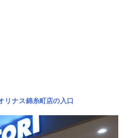
202
【すみだ水族館】 割引・クーポン 徹
当日の申し込みでもOK！すみだ水族館に行く
知らないと損【すみだ水族館の割引・クーポ
報】を徹底解説。地元住民だからこそ知る「
水族館を満喫するための豆知識」も発信
続きを読む
オリナス錦糸町店の入口