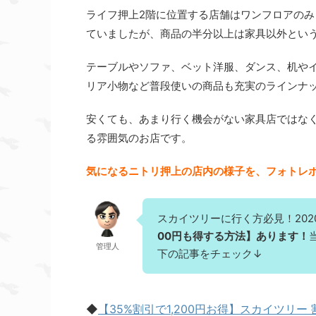
ライフ押上2階に位置する店舗はワンフロアの
ていましたが、
商品の半分以上は家具以外
とい
テーブルやソファ、ベット洋服、ダンス、机や
リア小物など普段使いの商品も充実のラインナ
安くても、あまり行く機会がない家具店ではな
る雰囲気のお店
です。
気になるニトリ押上の店内の様子を、フォトレ
スカイツリーに行く方必見！202
00円も得する方法】あります！
管理人
下の記事をチェック↓
◆
【35%割引で1,200円お得】スカイツリー