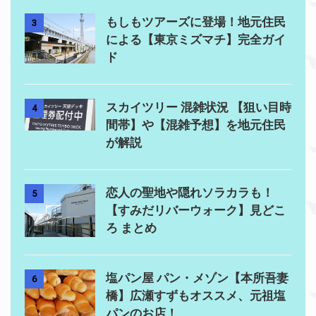
もしもツアーズに登場！地元住民
3
による【東京ミズマチ】完全ガイ
ド
スカイツリー 混雑状況 【狙い目時
4
間帯】や【混雑予想】を地元住民
が解説
恋人の聖地や隠れソラカラも！
5
【すみだリバーウォーク】見どこ
ろ まとめ
塩パン屋 パン・メゾン【本所吾妻
6
橋】広瀬すずもオススメ、元祖塩
パンのお店！