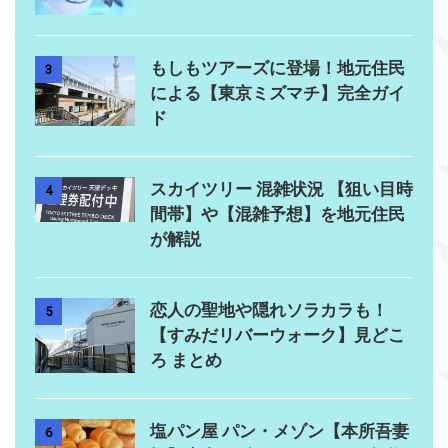
もしもツアーズに登場！地元住民
3
による【東京ミズマチ】完全ガイ
ド
スカイツリー 混雑状況 【狙い目時
4
間帯】や【混雑予想】を地元住民
が解説
恋人の聖地や隠れソラカラも！
5
【すみだリバーウォーク】見どこ
ろ まとめ
塩パン屋 パン・メゾン【本所吾妻
6